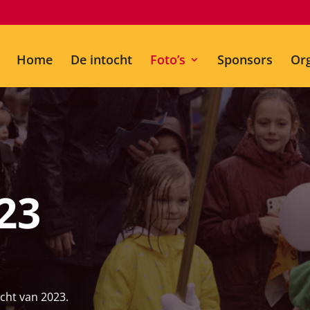
Home
De intocht
Foto’s
Sponsors
Org
023
ocht van 2023.