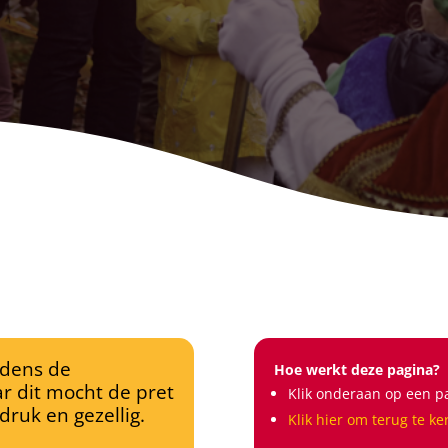
jdens de
Hoe werkt deze pagina?
ar dit mocht de pret
Klik onderaan op een p
ruk en gezellig.
Klik hier om terug te ke