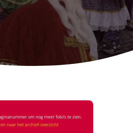
aginanummer om nog meer foto’s te zien.
ren naar het archief-overzicht